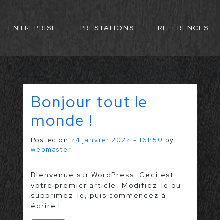
ENTREPRISE
PRESTATIONS
RÉFÉRENCES
Monthly Archives: j
Bonjour tout le
monde !
Posted on
24 janvier 2022 - 16h50
by
webmaster
1
Bienvenue sur WordPress. Ceci est
votre premier article. Modifiez-le ou
supprimez-le, puis commencez à
écrire !